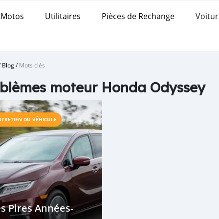
Motos
Utilitaires
Pièces de Rechange
Voitur
/
Blog
/
Mots clés
oblèmes moteur Honda Odyssey
NTRETIEN DU VÉHICULE
s Pires Années-