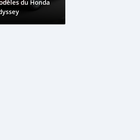
odèles du Honda
dyssey