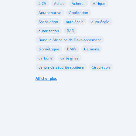
2 CV
Achat
Acheter
Afrique
Antananarivo
Application
Association
auto école
auto-école
autorisation
BAD
Banque Africaine de Développement
biométrique
BMW
Camions
carbone
carte grise
centre de sécurité routière
Circulation
Citroën
classement
Afficher plus
code de la route
commerce
coopération
dioxyde
documents
Douane
échange
école
Ecologie
écologie
embouteillages
environnement
épreuve
examen
examen pratique
examen théorique