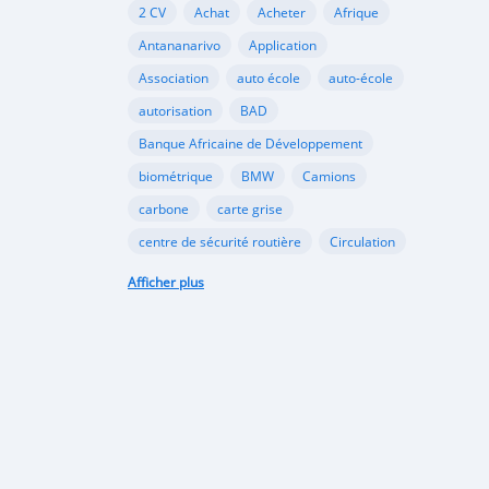
2 CV
Achat
Acheter
Afrique
Antananarivo
Application
Association
auto école
auto-école
autorisation
BAD
Banque Africaine de Développement
biométrique
BMW
Camions
carbone
carte grise
centre de sécurité routière
Circulation
Citroën
classement
Afficher plus
code de la route
commerce
coopération
dioxyde
documents
Douane
échange
école
Ecologie
écologie
embouteillages
environnement
épreuve
examen
examen pratique
examen théorique