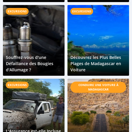
chaque voyageur doit
conduite à Madagascar
savoir
EXCURSIONS
EXCURSIONS
Souffrez-vous d'une
Découvrez les Plus Belles
Défaillance des Bougies
Plages de Madagascar en
d'Allumage ?
Voiture
EXCURSIONS
CONDUIRE UNE VOITURE À
MADAGASCAR
L'Assurance est-elle Incluse