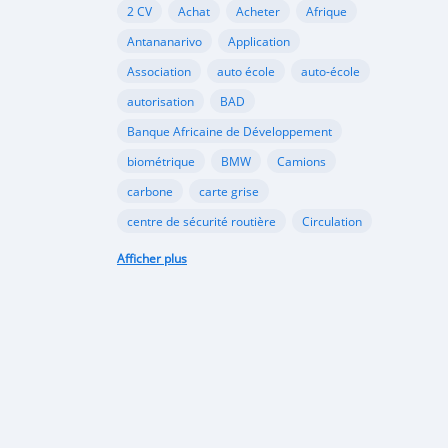
2 CV
Achat
Acheter
Afrique
Antananarivo
Application
Association
auto école
auto-école
autorisation
BAD
Banque Africaine de Développement
biométrique
BMW
Camions
carbone
carte grise
centre de sécurité routière
Circulation
Citroën
classement
Afficher plus
code de la route
commerce
coopération
dioxyde
documents
Douane
échange
école
Ecologie
écologie
embouteillages
environnement
épreuve
examen
examen pratique
examen théorique