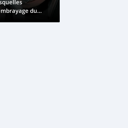
squelles
'embrayage du
ompresseur AC ne
engage pas