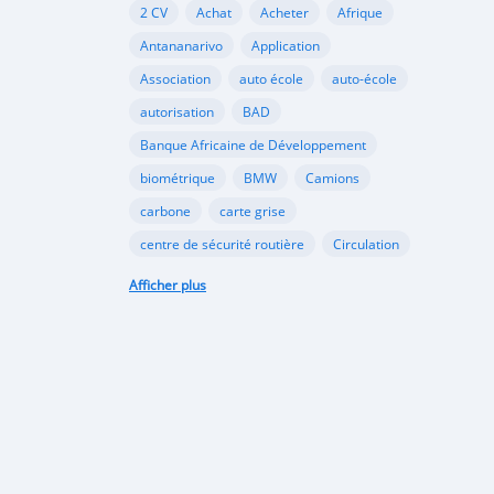
2 CV
Achat
Acheter
Afrique
Antananarivo
Application
Association
auto école
auto-école
autorisation
BAD
Banque Africaine de Développement
biométrique
BMW
Camions
carbone
carte grise
centre de sécurité routière
Circulation
Citroën
classement
Afficher plus
code de la route
commerce
coopération
dioxyde
documents
Douane
échange
école
Ecologie
écologie
embouteillages
environnement
épreuve
examen
examen pratique
examen théorique