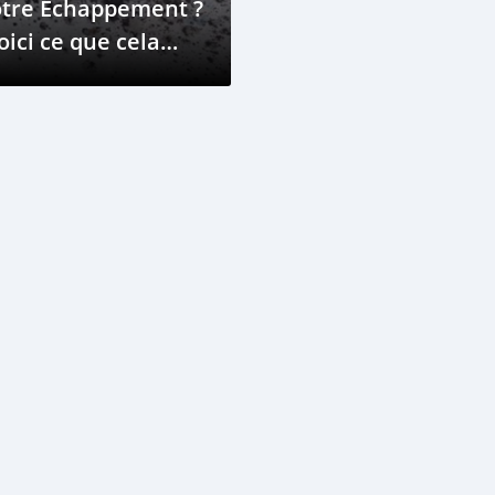
otre Échappement ?
oici ce que cela
gnifie)