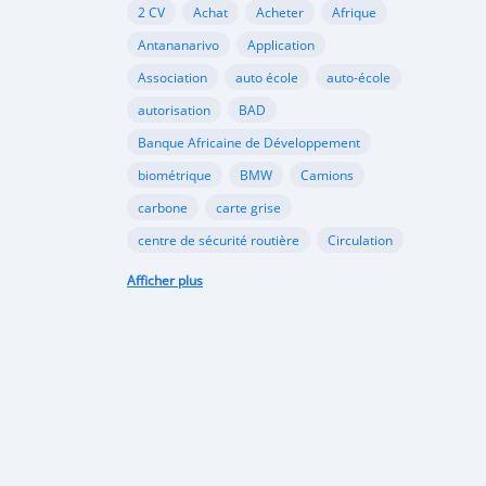
2 CV
Achat
Acheter
Afrique
Antananarivo
Application
Association
auto école
auto-école
autorisation
BAD
Banque Africaine de Développement
biométrique
BMW
Camions
carbone
carte grise
centre de sécurité routière
Circulation
Citroën
classement
Afficher plus
code de la route
commerce
coopération
dioxyde
documents
Douane
échange
école
Ecologie
écologie
embouteillages
environnement
épreuve
examen
examen pratique
examen théorique