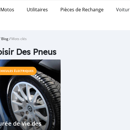
Motos
Utilitaires
Pièces de Rechange
Voitur
/
Blog
/
Mots clés
isir Des Pneus
ÉHICULES ÉLECTRIQUES
rée de Vie des