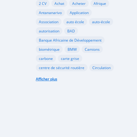
2 CV
Achat
Acheter
Afrique
Antananarivo
Application
Association
auto école
auto-école
autorisation
BAD
Banque Africaine de Développement
biométrique
BMW
Camions
carbone
carte grise
centre de sécurité routière
Circulation
Citroën
classement
Afficher plus
code de la route
commerce
coopération
dioxyde
documents
Douane
échange
école
Ecologie
écologie
embouteillages
environnement
épreuve
examen
examen pratique
examen théorique