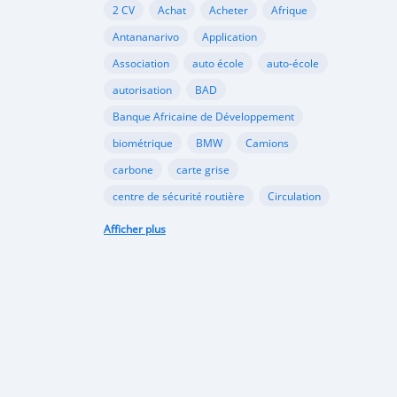
2 CV
Achat
Acheter
Afrique
Antananarivo
Application
Association
auto école
auto-école
autorisation
BAD
Banque Africaine de Développement
biométrique
BMW
Camions
carbone
carte grise
centre de sécurité routière
Circulation
Citroën
classement
Afficher plus
code de la route
commerce
coopération
dioxyde
documents
Douane
échange
école
Ecologie
écologie
embouteillages
environnement
épreuve
examen
examen pratique
examen théorique