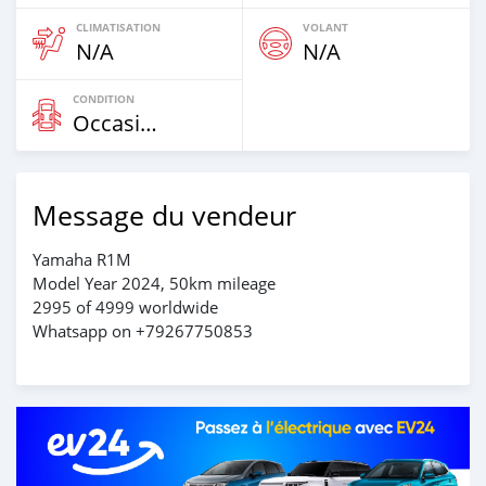
CLIMATISATION
VOLANT
N/A
N/A
CONDITION
Occasion
Message du vendeur
Yamaha R1M
Model Year 2024, 50km mileage
2995 of 4999 worldwide
Whatsapp on +79267750853