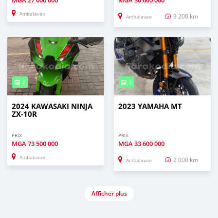
MGA
27 000 000
MGA
30 600 000
Ambalavao
3 200 km
Ambalavao
2
2
2024 KAWASAKI NINJA
2023 YAMAHA MT
ZX-10R
PRIX
PRIX
MGA
73 500 000
MGA
33 600 000
Ambalavao
2 000 km
Ambalavao
Afficher plus