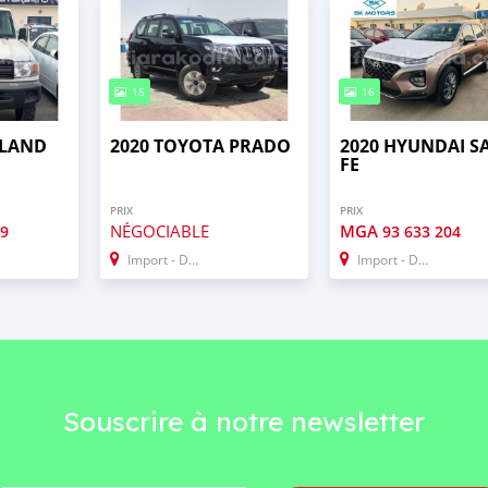
15
16
 LAND
2020 TOYOTA PRADO
2020 HYUNDAI S
FE
PRIX
PRIX
NÉGOCIABLE
MGA
39
93 633 204
Import - Dubai
Import - Dubai
Souscrire à notre newsletter