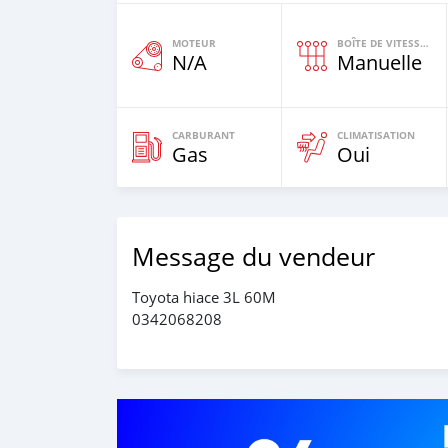
MOTEUR
BOÎTE DE VITESSES
N/A
Manuelle
CARBURANT
CLIMATISATION
Gas
Oui
Message du vendeur
Toyota hiace 3L 60M
0342068208