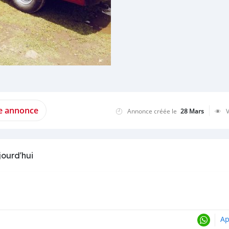
te annonce
Annonce créée le
28 Mars
jourd'hui
Ap