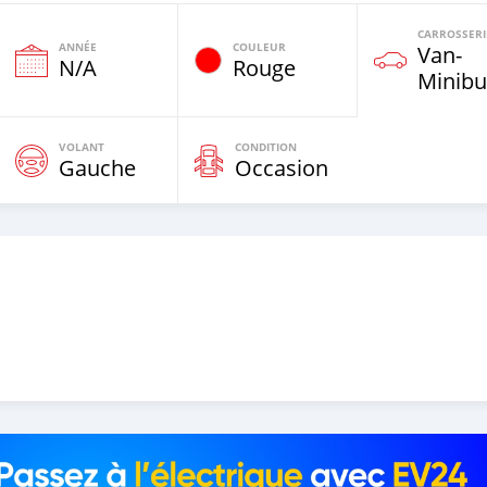
CARROSSERI
ANNÉE
COULEUR
Van‒
N/A
Rouge
Minibu
VOLANT
CONDITION
Gauche
Occasion