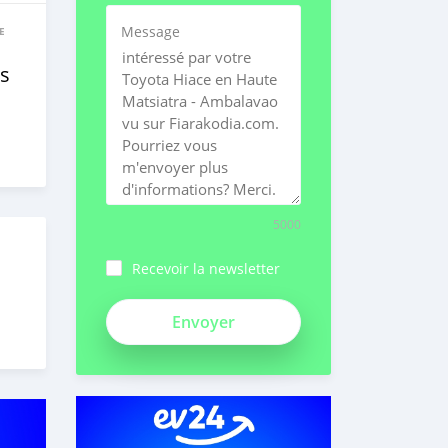
Message
E
s
5000
Recevoir la newsletter
VFsKKgonvzXzAUE9kqvh