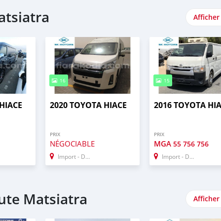
atsiatra
Afficher
16
15
HIACE
2020 TOYOTA HIACE
2016 TOYOTA HI
PRIX
PRIX
NÉGOCIABLE
MGA
55 756 756
Import - Dubai
Import - Dubai
ute Matsiatra
Afficher