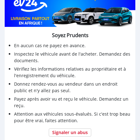
-transmission Avant✅
-4 Jante Alu par 18’✅
-Detecteur d’obscurité✅
-Sono de tres bonne qualité✅
-ordinateur de bord avec navigation ✅
Soyez Prudents
-2 mode de conduite disponible (sport et normal)
-Retroviseur électrique✅
En aucun cas ne payez en avance.
-Siege full cuire chauffante✅
Inspectez le véhicule avant de l'acheter. Demandez des
-Detecteur de pluies✅
documents.
-Clim intégral ✅
Vérifiez les informations relatives au propriétaire et à
-verrouillage a distance✅
l'enregistrement du véhicule.
-Auto radio d’origine ✅
Donnez rendez-vous au vendeur dans un endroit
-Tout entierement d’origine ✅
public et n'y allez pas seul.
-Interieur et exterieur en tres bonne état✅
Payez après avoir vu et reçu le véhicule. Demandez un
-mécanique en tres tres bonne état ✅
reçu.
Devoir: ❗️❗️tsy misy❗️❗️
Attention aux véhicules sous-évalués. Si c'est trop beau
pour être vrai, faites attention.
💯💯Contact: 038 21 318 95 ou mp 💯💯
Signaler un abus
🇲🇬🇲🇬Prix: 208.000.000 fmg a débattre a la limite du