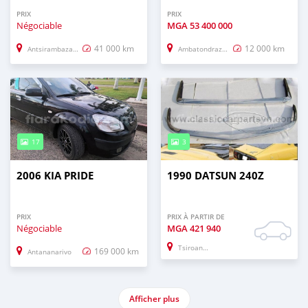
PRIX
PRIX
Négociable
MGA
53 400 000
41 000 km
12 000 km
Antsirambazaha (Andoany, Hell–Ville)
Ambatondrazaka
17
3
2006 KIA PRIDE
1990 DATSUN 240Z
PRIX
PRIX À PARTIR DE
Négociable
MGA
421 940
Tsiroanomandregion_idy
169 000 km
Antananarivo
Afficher plus