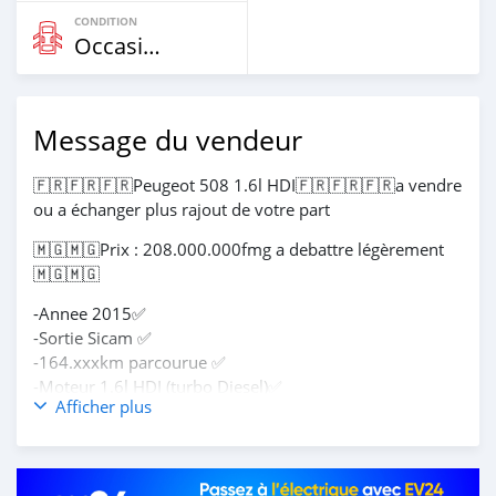
CONDITION
Occasion
Message du vendeur
🇫🇷🇫🇷🇫🇷Peugeot 508 1.6l HDI🇫🇷🇫🇷🇫🇷a vendre
ou a échanger plus rajout de votre part
🇲🇬🇲🇬Prix : 208.000.000fmg a debattre légèrement
🇲🇬🇲🇬
-Annee 2015✅
-Sortie Sicam ✅
-164.xxxkm parcourue ✅
-Moteur 1.6l HDI (turbo Diesel)✅
Afficher plus
-puissance 165chv ✅
- consommation 6-7l au 100 km✅
-Boite de vitesse Automatique 6 rapports avec Palette
au volant✅