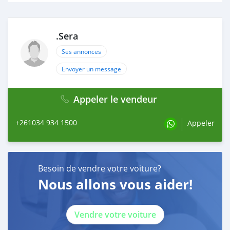
raisonnable 🇲🇬🇲🇬
.Sera
Ses annonces
Envoyer un message
Appeler le vendeur
+261034 934 1500
Appeler
Besoin de vendre votre voiture?
Nous allons vous aider!
Vendre votre voiture