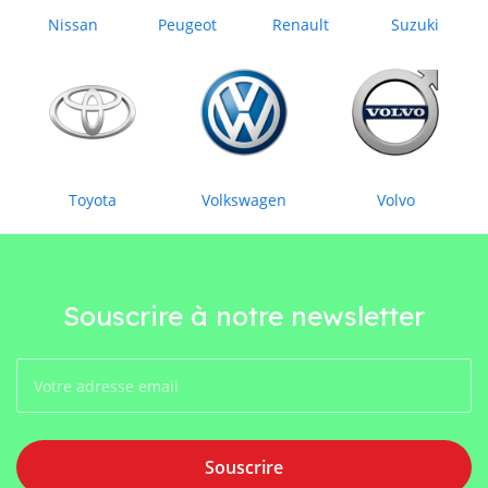
Nissan
Peugeot
Renault
Suzuki
Toyota
Volkswagen
Volvo
Souscrire à notre newsletter
Souscrire