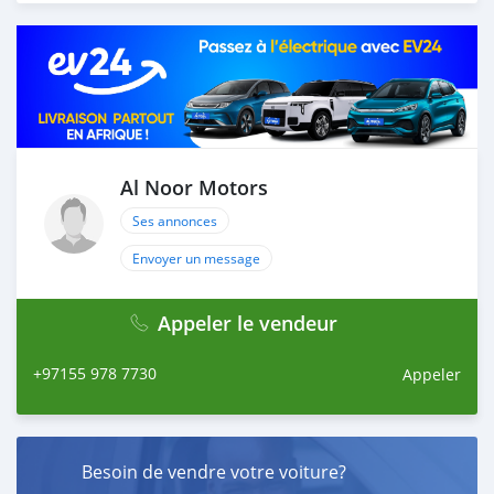
Thousands of vehicles are available for the customer to
purchase online from Al Noor Motors inventory. We
have a wide range of cars and you can be assured that
you will find the best quality cars here at a good
bargain. If you wish to visit any of our companies
around globe to purchase directly, FOB or CIF rates can
also be negotiated upon request. All the prices are
negotiable and all inquiries are welcome.
Al Noor Motors
Ses annonces
SHIPMENT
We p
Envoyer un message
Appeler le vendeur
+97155 978 7730
Appeler
Besoin de vendre votre voiture?