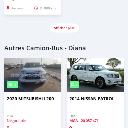
35 000 km
Ambanja
Afficher plus
Autres Camion‒Bus - Diana
15
9
2020 MITSUBISHI L200
2014 NISSAN PATROL
PRIX
PRIX
Négociable
MGA
120 057 471