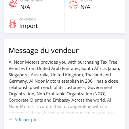
CLIMATISATION
VOLANT
N/A
N/A
CONDITION
Import
Message du vendeur
Al Noor Motors provides you with purchasing Tax Free
Vehicles from United Arab Emirates, South Africa, Japan,
Singapore, Australia, United Kingdom, Thailand and
Germany. Al Noor Motors establish in 2001 has a close
relationship with each of its customers, Government
Organization, Non Profitable Organization (NGO),
Corporate Clients and Embassy Across the world. Al
Noor Motors is committed to cooperating with its
customers through frequent communication and trust
in order to facilitate the completion of a transaction and
Afficher plus
the settlement of any problem on either side.