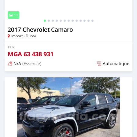
13
2017 Chevrolet Camaro
Import - Dubai
PRIX
MGA
63 438 931
N/A
(Essence)
Automatique
Publié il y a presque 6 ans