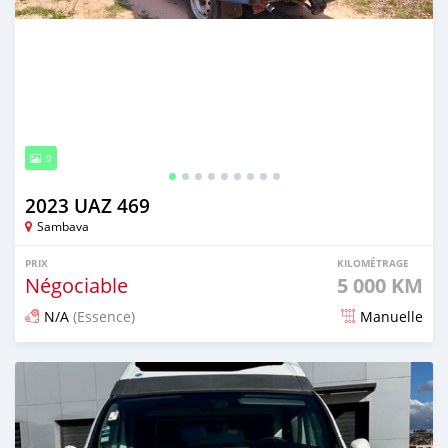
9
2023 UAZ 469
Sambava
PRIX
KILOMÉTRAGE
Négociable
5 000 KM
N/A
(Essence)
Manuelle
Publié il y a 6 mois