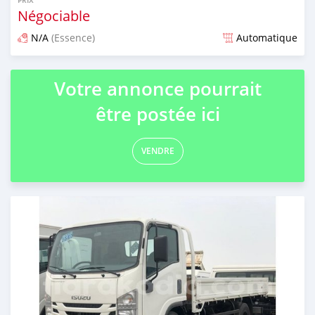
PRIX
Négociable
N/A
(Essence)
Automatique
Publié il y a presque 6 ans
Votre annonce pourrait
être postée ici
VENDRE