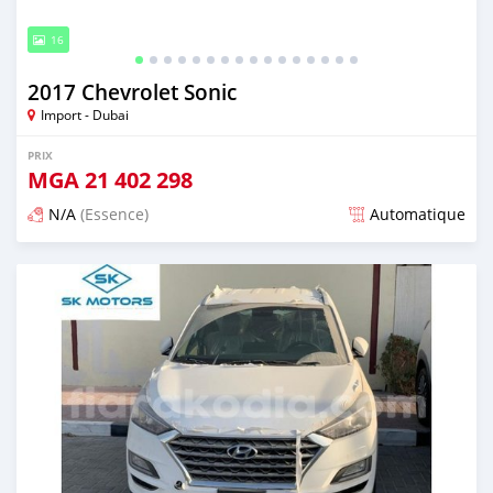
16
2017 Chevrolet Sonic
Import - Dubai
PRIX
MGA
21 402 298
N/A
(Essence)
Automatique
Publié il y a presque 6 ans