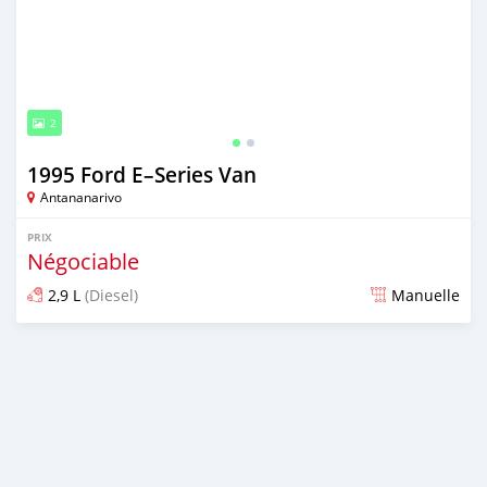
2
1995 Ford E–Series Van
Antananarivo
PRIX
Négociable
2,9 L
(Diesel)
Manuelle
Publié il y a plus d'un an