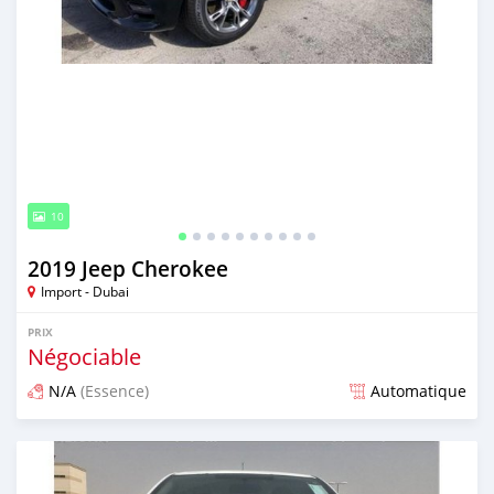
10
2019 Jeep Cherokee
Import - Dubai
PRIX
Négociable
N/A
(Essence)
Automatique
Publié il y a presque 6 ans