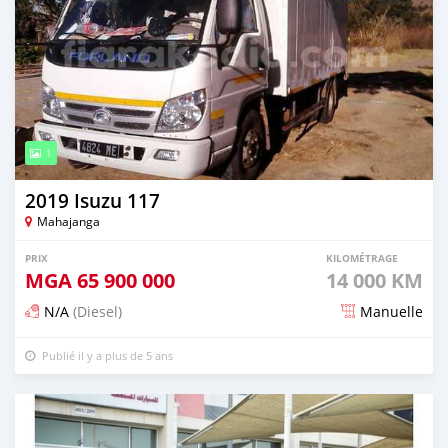
1
2019 Isuzu 117
Mahajanga
PRIX
KILOMÉTRAGE
MGA
65 900 000
14 000 KM
N/A
(Diesel)
Manuelle
Publié il y a plus de 5 ans