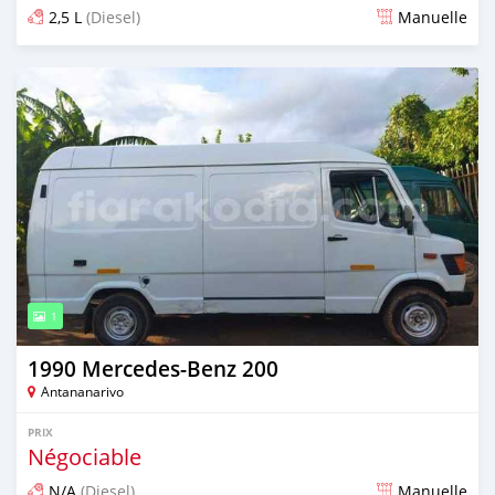
2,5 L
(Diesel)
Manuelle
Publié il y a 7 mois
1
1990 Mercedes‒Benz 200
Antananarivo
PRIX
Négociable
N/A
(Diesel)
Manuelle