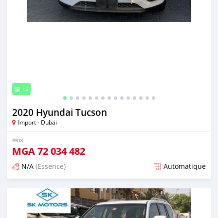
15
2020 Hyundai Tucson
Import - Dubai
PRIX
MGA
72 034 482
N/A
(Essence)
Automatique
Publié il y a presque 6 ans