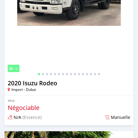
16
2020 Isuzu Rodeo
Import - Dubai
PRIX
Négociable
N/A
(Essence)
Manuelle
Publié il y a presque 6 ans