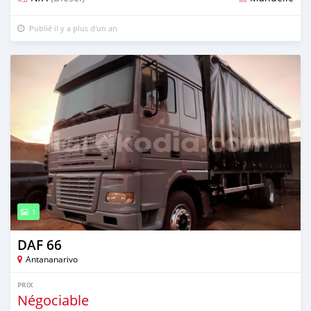
Publié il y a plus d'un an
1
DAF 66
Antananarivo
PRIX
Négociable