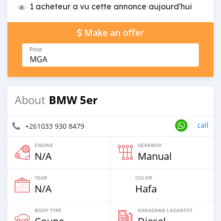
1 acheteur a vu cette annonce aujourd'hui
Make an offer
Price
MGA
BMW 5er
About
call
+261033 930 8479
ENGINE
GEARBOX
N/A
Manual
YEAR
COLOR
N/A
Hafa
BODY TYPE
KARAZANA LASANTSY