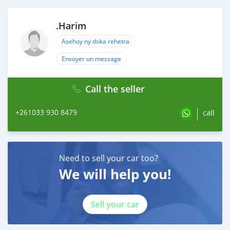
.Harim
Asehoy ny doka rehetra
Envoyer un message
Call the seller
+261033 930 8479
call
Need to sell your car too?
We will help you!
Sell your car