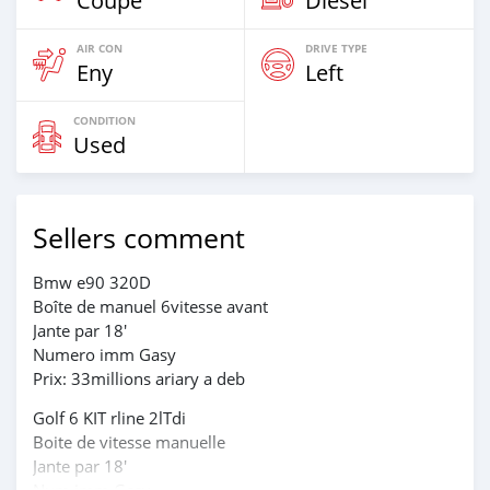
Coupe
Diesel
AIR CON
DRIVE TYPE
Eny
Left
CONDITION
Used
Sellers comment
Bmw e90 320D
Boîte de manuel 6vitesse avant
Jante par 18'
Numero imm Gasy
Prix: 33millions ariary a deb
Golf 6 KIT rline 2lTdi
Boite de vitesse manuelle
Jante par 18'
Num imm Gasy