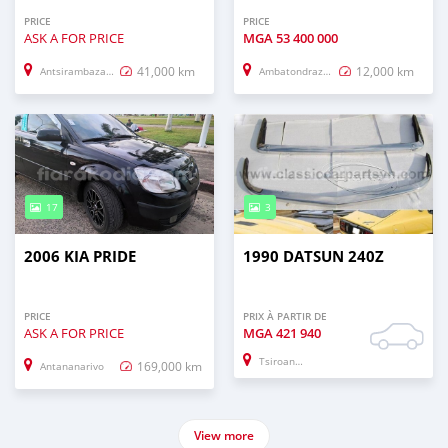
PRICE
PRICE
ASK A FOR PRICE
MGA
53 400 000
41,000 km
12,000 km
Antsirambazaha (Andoany, Hell–City)
Ambatondrazaka
17
3
2006 KIA PRIDE
1990 DATSUN 240Z
PRICE
PRIX À PARTIR DE
ASK A FOR PRICE
MGA
421 940
Tsiroanomandregion_idy
169,000 km
Antananarivo
View more