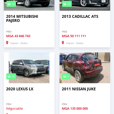
10
10
2014 MITSUBISHI
2013 CADILLAC ATS
PAJERO
PRIX
PRIX
MGA
43 846 743
MGA
50 111 111
Import - Dubai
Import - Dubai
16
5
2020 LEXUS LX
2011 NISSAN JUKE
PRIX
PRIX
Négociable
MGA
135 000 000