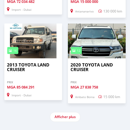
MGA
72 034 482
MGA
15 000 000
Import - Dubai
130 000 km
Antananarivo
16
12
2013 TOYOTA LAND
2020 TOYOTA LAND
CRUISER
CRUISER
PRIX
PRIX
MGA
85 084 291
MGA
27 838 758
Import - Dubai
15 000 km
Ambato Boina
Afficher plus