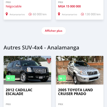
PRIX
PRIX
Négociable
MGA
15 000 000
60 000 km
130 000 km
Antananarivo
Antananarivo
Afficher plus
Autres SUV‒4x4 - Analamanga
11
5
2012 CADILLAC
2005 TOYOTA LAND
ESCALADE
CRUISER PRADO
PRIX
PRIX