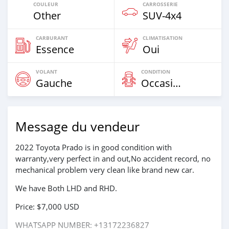
COULEUR
CARROSSERIE
Other
SUV‒4x4
CARBURANT
CLIMATISATION
Essence
Oui
VOLANT
CONDITION
Gauche
Occasion
Message du vendeur
2022 Toyota Prado is in good condition with
warranty,very perfect in and out,No accident record, no
mechanical problem very clean like brand new car.
We have Both LHD and RHD.
Price: $7,000 USD
WHATSAPP NUMBER: +13172236827