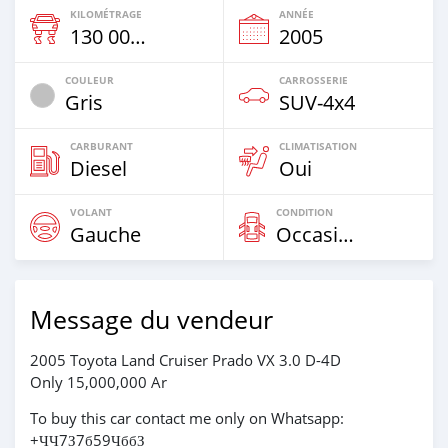
KILOMÉTRAGE
ANNÉE
130 000 Km
2005
COULEUR
CARROSSERIE
Gris
SUV‒4x4
CARBURANT
CLIMATISATION
Diesel
Oui
VOLANT
CONDITION
Gauche
Occasion
Message du vendeur
2005 Toyota Land Cruiser Prado VX 3.0 D-4D
Only 15,000,000 Ar
To buy this car contact me only on Whatsapp:
+ЧЧ7З7б59ЧббЗ