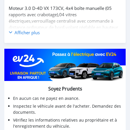
Moteur 3.0 D-4D VX 173CV, 4x4 boîte manuelle (05
rapports avec crabotage),04 vitres
électriques,verrouillage centralisé avec commande à
distance,ordinateur de bord,volant réglable en hauteur
Afficher plus
et profondeur,sièges avant réglables,rétroviseurs
électriques et rétractables,climatronic, radio MP3 avec
6CD changer,prises 12V, détecteur de recul,accoudoir
central,marches à pieds,04 pneus neufs montés sur
jantes alliages r17,feux antibrouillards,power heat
(chauffage rapide),blocage différentiel,airbags,
régulateur de vitesse etc..
Etat rare,à venir voir absolument, moteur OK,aucunes
adaptations,aucunes réparations à prévoir,Train/pont
Soyez Prudents
etc zéro bruit,peinture d'origine,intérieur aucunes
déchirures,très propre,fournie avec double des clés et
En aucun cas ne payez en avance.
manuels d'utilisations..
Inspectez le véhicule avant de l'acheter. Demandez des
documents.
Vérifiez les informations relatives au propriétaire et à
l'enregistrement du véhicule.