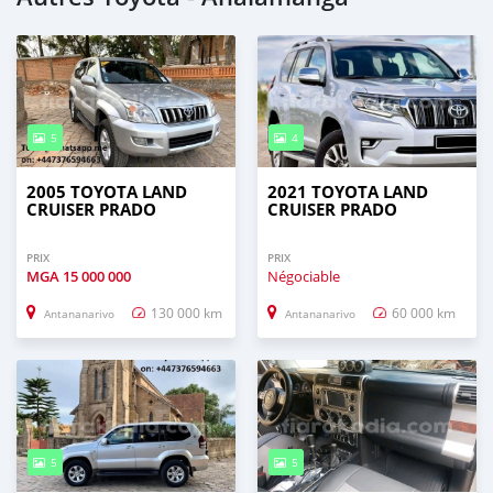
5
4
2005 TOYOTA LAND
2021 TOYOTA LAND
CRUISER PRADO
CRUISER PRADO
PRIX
PRIX
MGA
15 000 000
Négociable
130 000 km
60 000 km
Antananarivo
Antananarivo
5
5