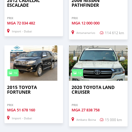
2012 CADILLAC
2006 NISSAN
ESCALADE
PATHFINDER
PRIX
PRIX
MGA
72 034 482
MGA
12 000 000
Import - Dubai
114 612 km
Antananarivo
16
12
2015 TOYOTA
2020 TOYOTA LAND
FORTUNER
CRUISER
PRIX
PRIX
MGA
51 678 160
MGA
27 838 758
Import - Dubai
15 000 km
Ambato Boina