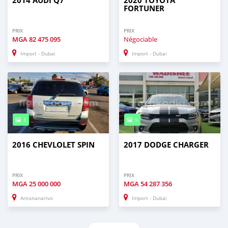
2014 AUDI Q7
2020 TOYOTA
FORTUNER
PRIX
PRIX
MGA
82 475 095
Négociable
Import - Dubai
Import - Dubai
3
9
2016 CHEVLOLET SPIN
2017 DODGE CHARGER
PRIX
PRIX
MGA
25 000 000
MGA
54 287 356
Antananarivo
Import - Dubai