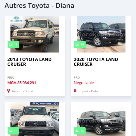
Autres Toyota - Diana
16
16
2013 TOYOTA LAND
2020 TOYOTA LAND
CRUISER
CRUISER
PRIX
PRIX
MGA
85 084 291
Négociable
Import - Dubai
Import - Dubai
15
16