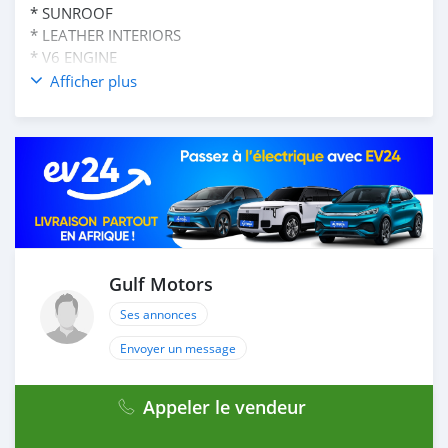
* SUNROOF
* LEATHER INTERIORS
* V6 ENGINE
AND MANY MORE
Afficher plus
____________________________________
CASH PURCHASE
---------------------------
DOCUMENTS REQUIRED
* EMIRATES ID
* DRIVING LICENSE
BANK FINANCE
------------------------
Gulf Motors
Employed:
Ses annonces
* Salary Certificate
* 3 month bank statement with original stamp
Envoyer un message
* Passport & Visa copies
* Emirates ID copy
Appeler le vendeur
—