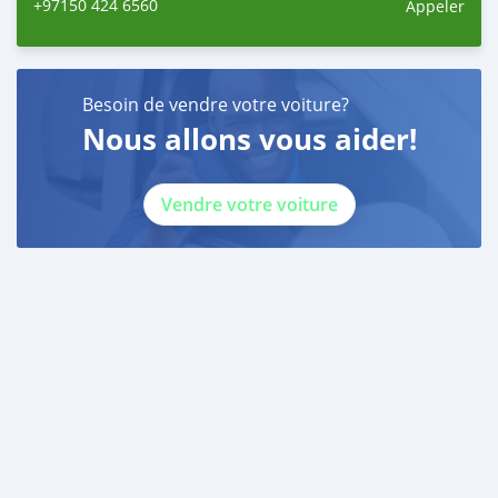
+97150 424 6560
Appeler
Self Employed:
* Trade License
* Memorandum of Article
* Passport copies of all partners
Besoin de vendre votre voiture?
* Passport and visa copies of applicant
Nous allons vous aider!
* Emirates ID
* 3 month personal bank statement
* 3 month company bank statement
Vendre votre voiture
—
Companies:
* Trade License
* Memorandum of Article
* Passport copies of all partners
* 3 month company statement
_____________________________________
SELL YOUR CAR
------------------------
We pay cash and pay for Bank early settlements
_________________________