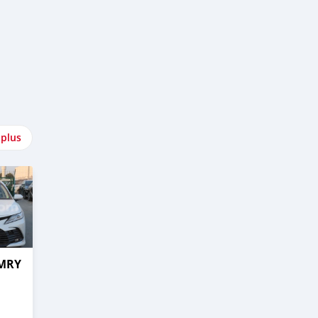
 plus
AMRY