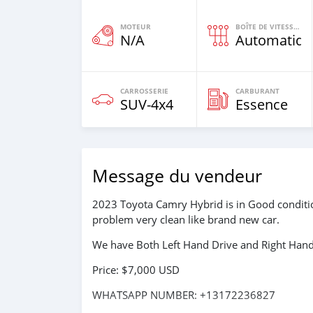
MOTEUR
BOÎTE DE VITESSES
N/A
Automatiqu
CARROSSERIE
CARBURANT
SUV‒4x4
Essence
Message du vendeur
2023 Toyota Camry Hybrid is in Good conditio
problem very clean like brand new car.
We have Both Left Hand Drive and Right Hand 
Price: $7,000 USD
WHATSAPP NUMBER: +13172236827