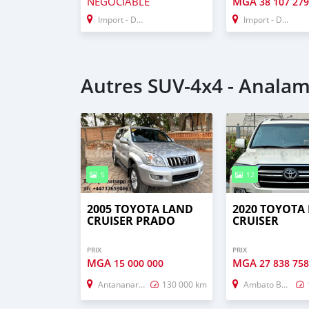
NÉGOCIABLE
MGA
38 107 27
Import - Dubai
Import - Dubai
Autres SUV‒4x4 - Anala
5
12
2005 TOYOTA LAND
2020 TOYOTA
CRUISER PRADO
CRUISER
PRIX
PRIX
MGA
MGA
15 000 000
27 838 75
Antananarivo
130 000 km
Ambato Boina