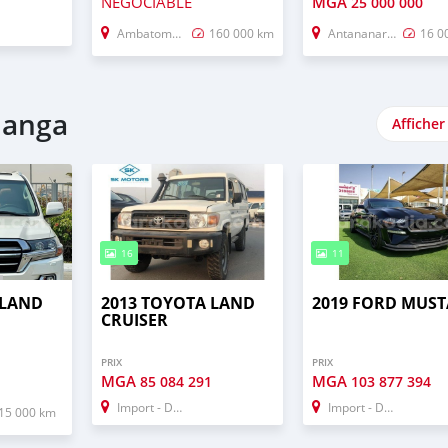
NÉGOCIABLE
MGA
9
25 000 000
Ambatomainty
160 000 km
Antananarivo
16 0
manga
Afficher
16
11
 LAND
2013 TOYOTA LAND
2019 FORD MUS
CRUISER
PRIX
PRIX
MGA
MGA
8
85 084 291
103 877 394
Import - Dubai
Import - Dubai
15 000 km