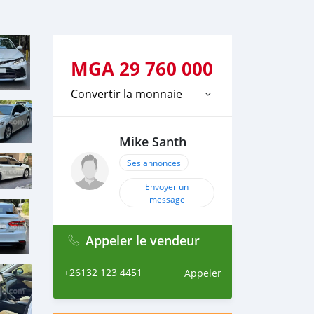
MGA
29 760 000
Convertir la monnaie
Mike Santh
Ses annonces
Envoyer un
message
Appeler le vendeur
+26132 123 4451
Appeler