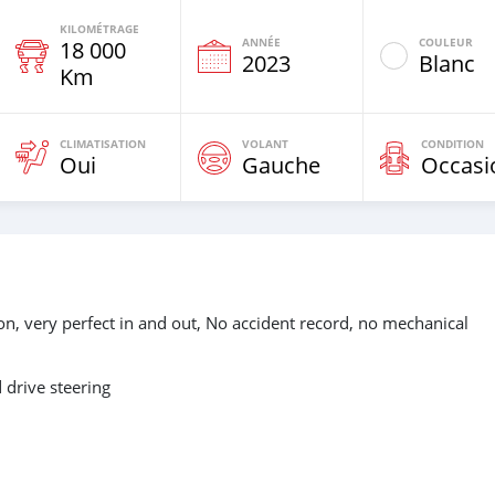
KILOMÉTRAGE
ANNÉE
COULEUR
18 000
e
2023
Blanc
Km
CLIMATISATION
VOLANT
CONDITION
Oui
Gauche
Occasi
n, very perfect in and out, No accident record, no mechanical
drive steering