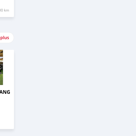
00 km
 plus
TANG