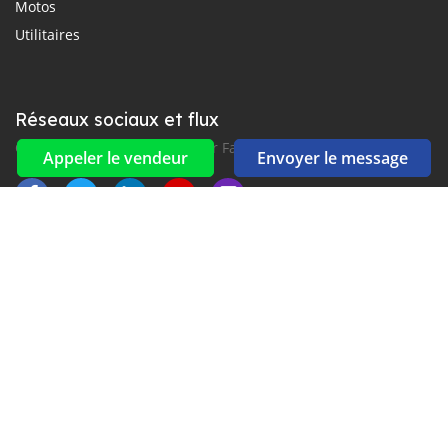
Motos
Utilitaires
Réseaux sociaux et flux
Connectez-vous avec nous sur Facebook, YouTube et Twitter.
Appeler le vendeur
Envoyer le message
Souscrire à la newsletter
aux alertes Email et SMS
2016-2026 Tous droits réservés. Fiarakodia.com fait partie de