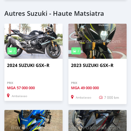
Autres Suzuki - Haute Matsiatra
2
2
2024 SUZUKI GSX–R
2023 SUZUKI GSX–R
PRIX
PRIX
MGA
57 000 000
MGA
49 000 000
Ambalavao
7 000 km
Ambalavao