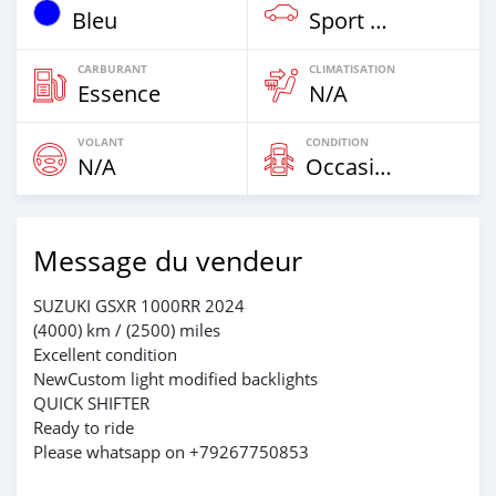
Bleu
Sport Bike
CARBURANT
CLIMATISATION
Essence
N/A
VOLANT
CONDITION
N/A
Occasion
Message du vendeur
SUZUKI GSXR 1000RR 2024
(4000) km / (2500) miles
Excellent condition
NewCustom light modified backlights
QUICK SHIFTER
Ready to ride
Please whatsapp on +79267750853