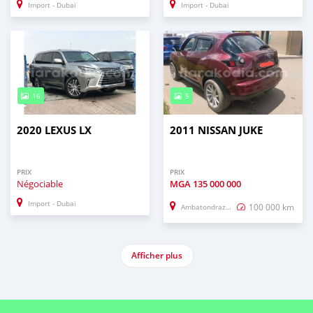
Import - Dubai
Import - Dubai
16
5
2020 LEXUS LX
2011 NISSAN JUKE
PRIX
PRIX
Négociable
MGA
135 000 000
Import - Dubai
100 000 km
Ambatondrazaka
Afficher plus