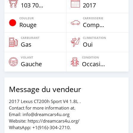
103 700 Km
2017
COULEUR
CARROSSERIE
Rouge
Compacte
CARBURANT
CLIMATISATION
Gas
Oui
VOLANT
CONDITION
Gauche
Occasion
Message du vendeur
2017 Lexus CT200h Sport V4 1.8L .
Contact for more information at.
Email: info@dreamcars4u.org
Website: https://dreamcars4u.org/
WhatsApp: ‪+1(916)-304-2710‬.