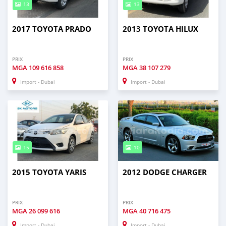
13
13
2017 TOYOTA PRADO
2013 TOYOTA HILUX
PRIX
PRIX
MGA
109 616 858
MGA
38 107 279
Import - Dubai
Import - Dubai
15
10
2015 TOYOTA YARIS
2012 DODGE CHARGER
PRIX
PRIX
MGA
26 099 616
MGA
40 716 475
Import - Dubai
Import - Dubai