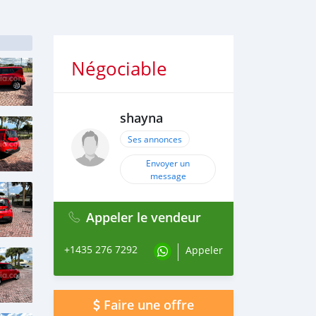
Négociable
shayna
Ses annonces
Envoyer un
message
Appeler le vendeur
+1435 276 7292
Appeler
Faire une offre