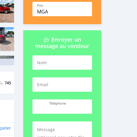
Prix
MGA
Envoyer un
message au vendeur
Nom
Vu
745
Email
Téléphone
peler
Message