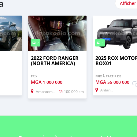
a
Afficher
7
3
2022 FORD RANGER
2025 ROX MOTO
(NORTH AMERICA)
ROX01
PRIX
PRIX À PARTIR DE
MGA
MGA
1 000 000
55 000 000
Antananarivo
Ambatomainty
100 000 km