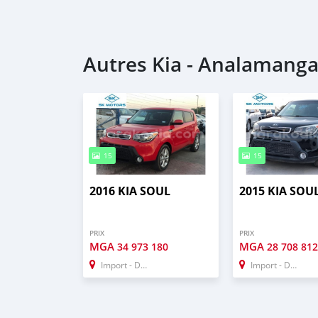
Autres Kia - Analamang
15
15
2016 KIA SOUL
2015 KIA SOU
PRIX
PRIX
MGA
MGA
34 973 180
28 708 81
Import - Dubai
Import - Dubai