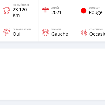
KILOMÉTRAGE
ANNÉE
COULEUR
23 120
e
2021
Rouge
Km
CLIMATISATION
VOLANT
CONDITION
Oui
Gauche
Occasi