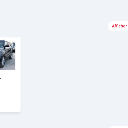
a
Afficher
L
2