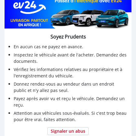
50km/h
🚙 Rétroviseurs avec réglages électriques et rabattables
🚙 Jante alu avec 4 pneus 195/60R15 (avo tsara) mêmes
dessins et moins de 25% d'usures 🔥
🚙 Radio d'origine avec commande au volant, 4 hauts
Soyez Prudents
parleurs (son de bonne qualité) 📻
🚙 Radar de recul avec écran d'affichage (photo en
En aucun cas ne payez en avance.
appui)
Inspectez le véhicule avant de l'acheter. Demandez des
🚙 4 vitres électriques dont fermeture automatique pour
documents.
les 2 devants
Vérifiez les informations relatives au propriétaire et à
🚙 Accessoires complets : pneu de secours, crique et clé
l'enregistrement du véhicule.
de roue
Donnez rendez-vous au vendeur dans un endroit
public et n'y allez pas seul.
Payez après avoir vu et reçu le véhicule. Demandez un
reçu.
Attention aux véhicules sous-évalués. Si c'est trop beau
pour être vrai, faites attention.
Signaler un abus