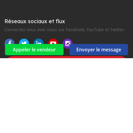
Réseaux sociaux et flux
Connectez-vous avec nous sur Facebook, YouTube et Twitter.
Appeler le vendeur
Envoyer le message
Souscrire à la newsletter
aux alertes Email et SMS
2016-2026 Tous droits réservés. Fiarakodia.com fait partie de
, premiers sites d'annonces automobiles en
Afrique