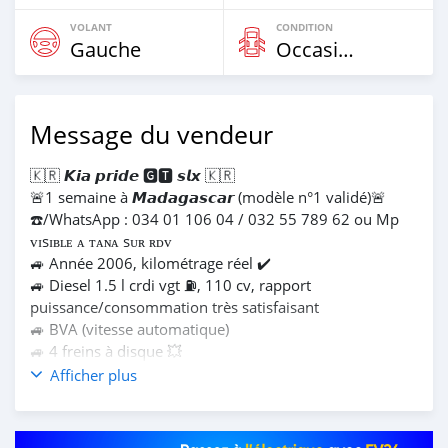
VOLANT
CONDITION
Gauche
Occasion
Message du vendeur
🇰🇷 𝙆𝙞𝙖 𝙥𝙧𝙞𝙙𝙚 🅶︎🆃︎ 𝙨𝙡𝙭 🇰🇷
🚨1 semaine à 𝙈𝙖𝙙𝙖𝙜𝙖𝙨𝙘𝙖𝙧 (modèle n°1 validé)🚨
☎️/WhatsApp : 034 01 106 04 / 032 55 789 62 ou Mp
ᴠɪsɪʙʟᴇ ᴀ ᴛᴀɴᴀ sᴜʀ ʀᴅᴠ
🚙 Année 2006, kilométrage réel ✔️
🚙 Diesel 1.5 l crdi vgt ⛽, 110 cv, rapport
puissance/consommation très satisfaisant
🚙 BVA (vitesse automatique)
🚙 4 freins à disque 💥
🚙 Climatisation électronique fonctionnelle ❄️
Afficher plus
🚙 Sièges en cuir beige (aucune déchirure) dont 2
chauffants
🚙 Verrouillage à distance, centralisé et automatique à