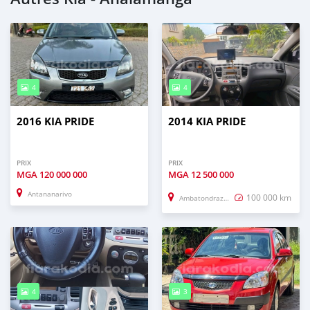
4
4
2016 KIA PRIDE
2014 KIA PRIDE
PRIX
PRIX
MGA
120 000 000
MGA
12 500 000
Antananarivo
100 000 km
Ambatondrazaka
4
3