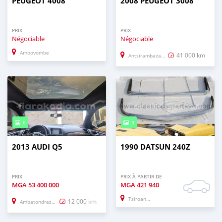
PEUGEOT 4008
2008 PEUGEOT 3008
PRIX
PRIX
Négociable
Négociable
Ambovombe
41 000 km
Antsirambazaha (Andoany, Hell–Ville)
6
3
2013 AUDI Q5
1990 DATSUN 240Z
PRIX
PRIX À PARTIR DE
MGA
53 400 000
MGA
421 940
Tsiroanomandregion_idy
12 000 km
Ambatondrazaka