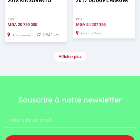
2018 KIA SORENTO
2017 DODGE CHARGER
PRIX
PRIX
MGA
20 750 000
MGA
54 287 356
Import - Dubai
2 543 km
Antananarivo
Afficher plus
Souscrire à notre newsletter