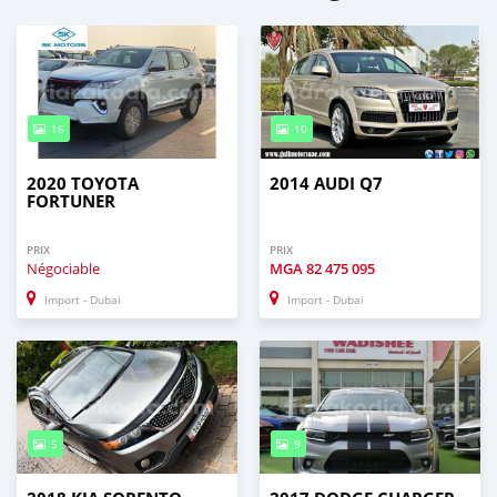
16
10
2020 TOYOTA
2014 AUDI Q7
FORTUNER
PRIX
PRIX
Négociable
MGA
82 475 095
Import - Dubai
Import - Dubai
5
9