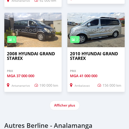
92 000 km
Antananarivo
5
2
2008 HYUNDAI GRAND
2010 HYUNDAI GRAND
STAREX
STAREX
PRIX
PRIX
MGA
37 000 000
MGA
41 000 000
190 000 km
156 000 km
Antananarivo
Ambalavao
Afficher plus
Autres Berline - Analamanga