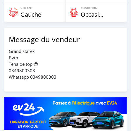
VOLANT
CONDITION
Gauche
Occasion
Message du vendeur
Grand starex
Bvm
Tena oe top 😍
0349800303
Whatsapp 0349800303