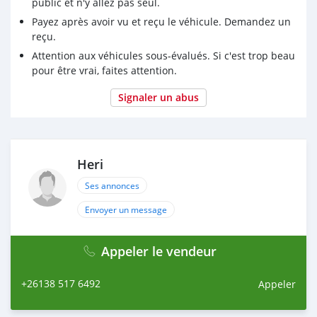
Idéal pour transport, famille ou activité professionnelle
public et n'y allez pas seul.
Payez après avoir vu et reçu le véhicule. Demandez un
✔️ État :
reçu.
Véhicule bien entretenu, prêt à rouler, aucun gros frais à
Attention aux véhicules sous-évalués. Si c'est trop beau
prévoir (à adapter selon ton véhicule réel).
pour être vrai, faites attention.
💰 Prix négociable selon état et entretien.
Signaler un abus
Heri
Ses annonces
Envoyer un message
Appeler le vendeur
+26138 517 6492
Appeler