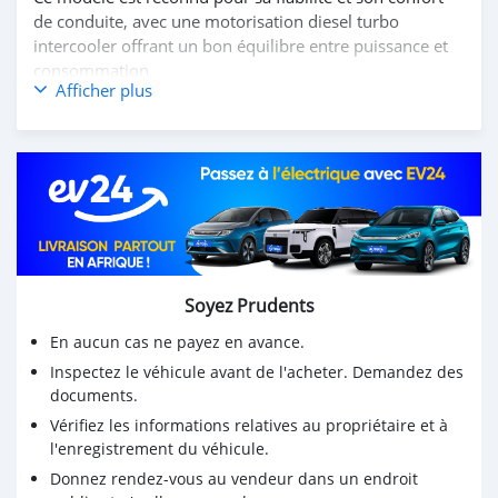
de conduite, avec une motorisation diesel turbo
intercooler offrant un bon équilibre entre puissance et
consommation.
Afficher plus
✔️ Caractéristiques principales :
Modèle : Hyundai Starex GRX
Motorisation : Diesel Turbo Intercooler (selon version)
Boîte : Manuelle ou automatique selon version
Capacité : 9 à 12 places
Climatisation performante (avant et arrière)
Vitres électriques
Direction assistée
Soyez Prudents
ABS / options sécurité selon version
En aucun cas ne payez en avance.
Grand espace intérieur et coffre volumineux
Inspectez le véhicule avant de l'acheter. Demandez des
✔️ Points forts :
documents.
Très bon confort pour longs trajets
Vérifiez les informations relatives au propriétaire et à
l'enregistrement du véhicule.
Moteur solide et durable
Entretien simple et pièces disponibles
Donnez rendez-vous au vendeur dans un endroit