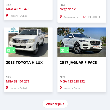
PRIX
PRIX
MGA
40 716 475
Négociable
Import - Dubai
138 000 km
Antananarivo
13
16
2013 TOYOTA HILUX
2017 JAGUAR F-PACE
PRIX
PRIX
MGA
38 107 279
MGA
133 628 352
Import - Dubai
Import - Dubai
Afficher plus