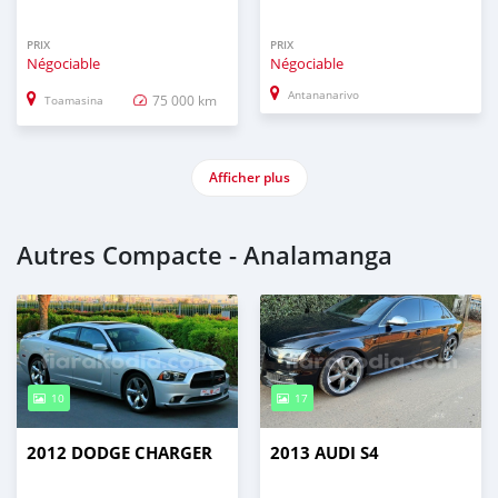
PRIX
PRIX
Négociable
Négociable
Antananarivo
75 000 km
Toamasina
Afficher plus
Autres Compacte - Analamanga
10
17
2012 DODGE CHARGER
2013 AUDI S4