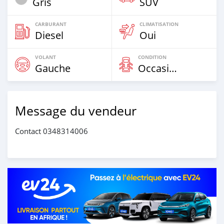
Gris
SUV
CARBURANT
CLIMATISATION
Diesel
Oui
VOLANT
CONDITION
Gauche
Occasion
Message du vendeur
Contact 0348314006