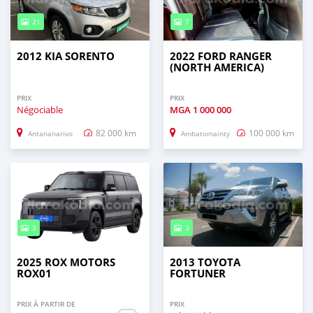
21
7
2012 KIA SORENTO
2022 FORD RANGER
(NORTH AMERICA)
PRIX
PRIX
Négociable
MGA
1 000 000
82 000 km
100 000 km
Antananarivo
Ambatomainty
3
3
2025 ROX MOTORS
2013 TOYOTA
ROX01
FORTUNER
PRIX À PARTIR DE
PRIX