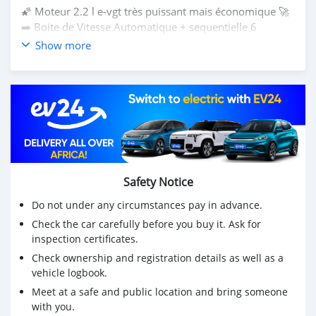
🌠 Moteur 2.2 l e-vgt très puissant mais économique 🚀
➡️ Boite de Vitesse Automatique + sequentielle 6
rapports
Show more
➡️ Autoradio d'origine avec ecran USB
Aux/SD/bleutooth Toute est fonctionnelle✨
➡️ Détecteur de recule parking 360° ✔️
✅ Détecteur d'obscurité 🌃
👉 Climatronique💫 intégrale et bi zone automatique ❄
très fraîs 🥶
➡️ Chaisse électriques/ Chauffantes et réfrigérée Vrai
cuir d'origine 🥰
Safety Notice
🆒Tapis d'origine sorento
👑 Toit panoramique ouvrante
Do not under any circumstances pay in advance.
➡️ 4 vitres électriques 🙃
Check the car carefully before you buy it. Ask for
✅ Verrouillage centralisé,commande à distance et
inspection certificates.
ouverture fermeture avec empreinte digitale
Check ownership and registration details as well as a
➡️ Rétroviseur électriques avec rappel clignotant
vehicle logbook.
➡️ 4 jantes alu par 19 d'origine Hyundai 😱
🎯 4 frein à disque kit avec ABS
Meet at a safe and public location and bring someone
✅ Barre de toit
with you.