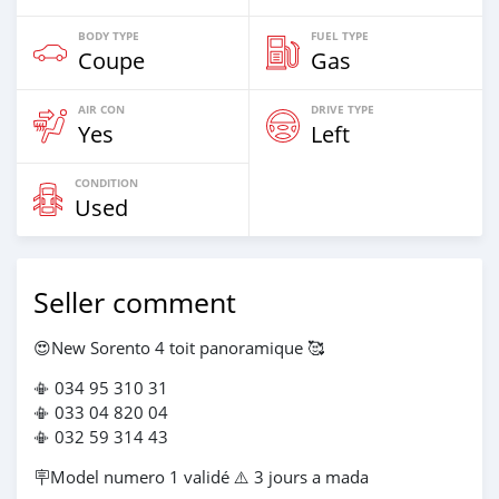
BODY TYPE
FUEL TYPE
Coupe
Gas
AIR CON
DRIVE TYPE
Yes
Left
CONDITION
Used
Seller comment
😍New Sorento 4 toit panoramique 🥰
📳 034 95 310 31
📳 033 04 820 04
📳 032 59 314 43
🪧Model numero 1 validé ⚠️ 3 jours a mada