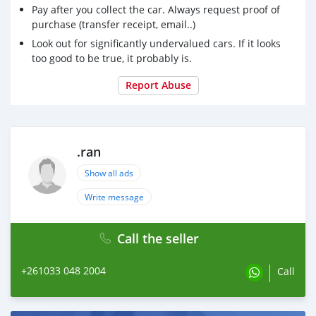
➡️ Interieur/exterieur d'origine
Pay after you collect the car. Always request proof of
✅ Vitre teintée d'origine
purchase (transfer receipt, email..)
↘️Controle d adhérence en descente
Look out for significantly undervalued cars. If it looks
⚽️ Capteur de pression pneu
too good to be true, it probably is.
🟩 Mode éco
🏎 ASR Antipatinage
Report Abuse
🎯 ESP
👌🏾ABS
🤩Auto diagnostic
.ran
↘️ Contrôle de descente en pente
⛽Suiveur en temps réelle consommation carburant
Show all ads
💎 Faible kilométrage vérifiable 💎
Write message
ETAT IMPECCABLE COMME NEUF , facile à conduire
,couleur d'origine,0 Devoir,livré Accessoire complet
Call the seller
+261033 048 2004
Call