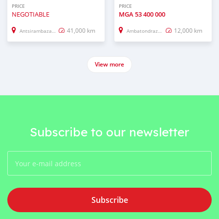
PRICE
PRICE
NEGOTIABLE
MGA
53 400 000
41,000 km
12,000 km
Antsirambazaha (Andoany, Hell–City)
Ambatondrazaka
View more
Subscribe to our newsletter
Subscribe