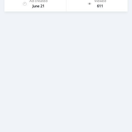
Ad created
Viewed
June 21
611