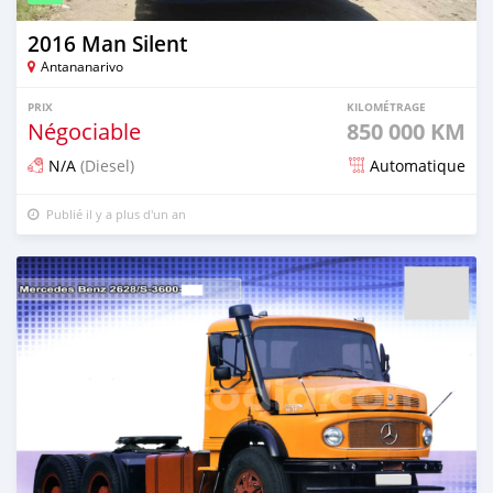
2016 Man Silent
Antananarivo
PRIX
KILOMÉTRAGE
Négociable
850 000 KM
N/A
(Diesel)
Automatique
Publié il y a plus d'un an