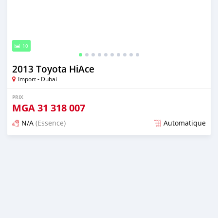
10
2013 Toyota HiAce
Import - Dubai
PRIX
MGA
31 318 007
N/A
(Essence)
Automatique
Publié il y a presque 6 ans