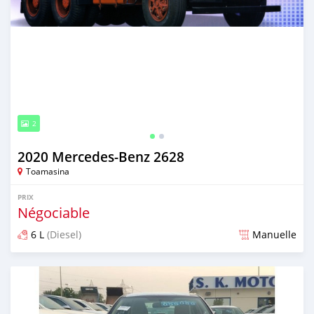
2
2020 Mercedes‒Benz 2628
Toamasina
PRIX
Négociable
6 L
(Diesel)
Manuelle
Publié il y a plus de 5 ans