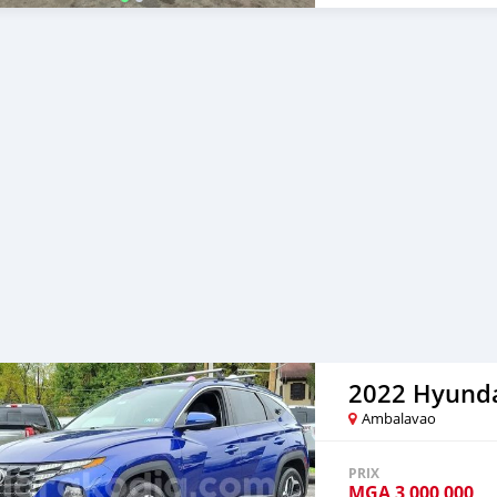
✅immatriculation étrangèr
professionnel 📍 Véhicule
0341548373 pour plus d'in
2022 Hyunda
Ambalavao
PRIX
MGA
3 000 000