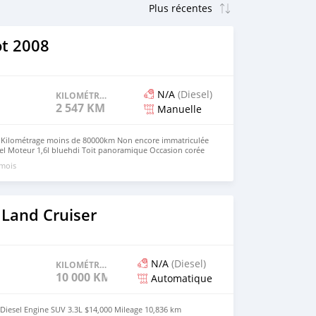
t 2008
N/A
(Diesel)
KILOMÉTRAGE
2 547 KM
Manuelle
 Kilométrage moins de 80000km Non encore immatriculée
sel Moteur 1,6l bluehdi Toit panoramique Occasion corée
42millions ar Contact: 0329225728
 mois
 Land Cruiser
N/A
(Diesel)
KILOMÉTRAGE
10 000 KM
Automatique
Diesel Engine SUV 3.3L $14,000 Mileage 10,836 km