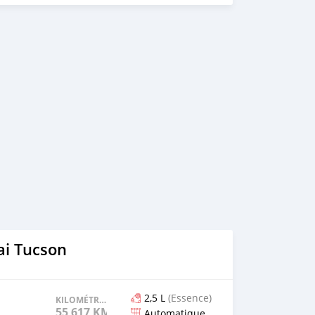
e ⚠️etat impeccable 👉 Idéal pour usage familial ou
 fiable et robuste ☎️☎️ Me contacter au numero
fos ou une visite
i Tucson
2,5 L
(Essence)
KILOMÉTRAGE
55 617 KM
Automatique