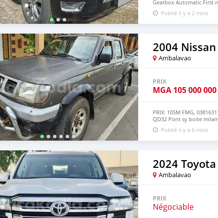
Gearbox Automatic First r
Toyota Land Cruiser 2023 
Publié il y a 2 mois
Contact me : TAHA MOHA
2004 Nissan
Ambalavao
PRIX
MGA
105 000 000
PRIX: 105M FMG, 0381631
QD32 Pont sy boite milam
milamina tsara
Publié il y a 6 mois
2024 Toyota
Ambalavao
PRIX
Négociable