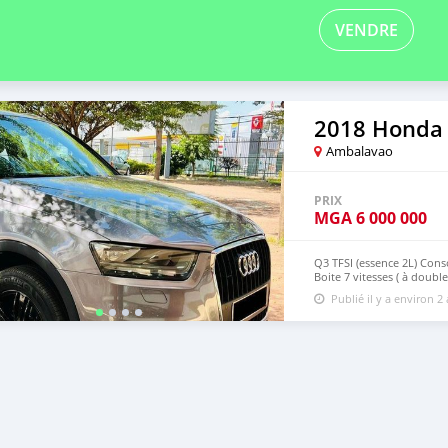
VENDRE
2018 Honda
Ambalavao
PRIX
MGA
6 000 000
Q3 TFSI (essence 2L) Con
Boite 7 vitesses ( à doubl
francs 0342595413 ou MP
Publié il y a environ 2