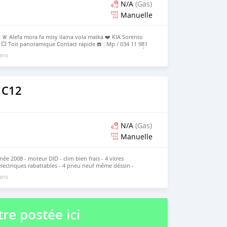
N/A
(Gas)
Manuelle
t 🚨 Alefa mora fa misy ilaina vola maika ❤️ KIA Sorento
 💥 Toit panoramique Contact rapide ☎️ : Mp / 034 11 981
ESSOIRES DE SECOURS COMPLET ( PNEUS / CRIQUE / CLÉS
 ans
 C12
N/A
(Gas)
Manuelle
e 2008 - moteur DID - clim bien frais - 4 vitres
 électriques rabattables - 4 pneu neuf même déssin -
lation TAM - extérieur impeccable - interieur d'origine
 ans
ressant - 0342498336/0338101647 - possible reprise
re postée ici