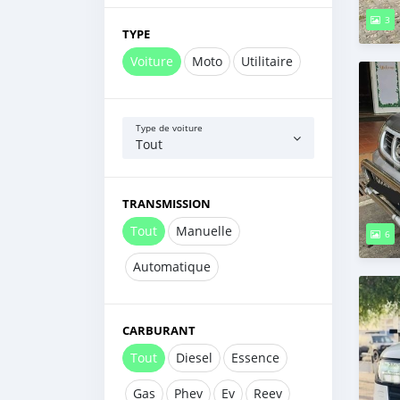
3
TYPE
Voiture
Moto
Utilitaire
Type de voiture
Tout
TRANSMISSION
Tout
Manuelle
6
Automatique
CARBURANT
Tout
Diesel
Essence
Gas
Phev
Ev
Reev