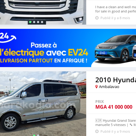
I have a clean and well m
for sale in good and perfe
mileage, to get more deta
Publié il y a 8 mois
)
2010 Hyunda
Ambalavao
PRIX
MGA
41 000 000
🇰🇷 Hyundai Grand Starex
manuelle 5 vitesses | 🔧 
mécanique ✅Interieur et 
Publié il y a 9 mois
de recul ✅kit chromé com