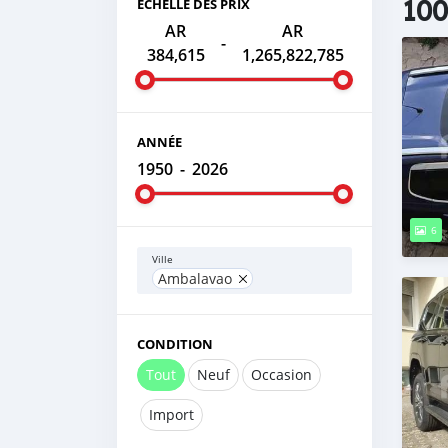
100
ÉCHELLE DES PRIX
AR
AR
-
384,615
1,265,822,785
ANNÉE
1950
-
2026
6
Ville
Ambalavao
CONDITION
Tout
Neuf
Occasion
Import