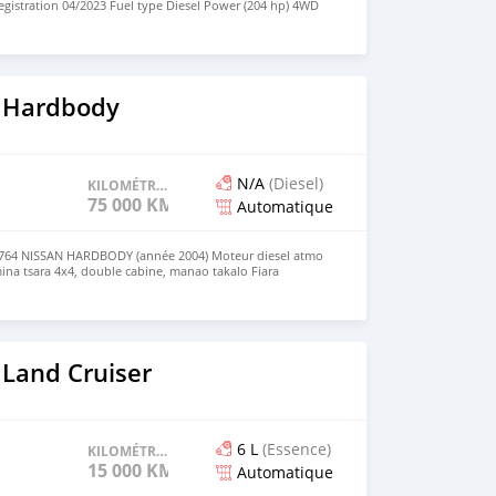
egistration 04/2023 Fuel type Diesel Power (204 hp) 4WD
Diesel Engine SUV 3.3L Full Option Export - Maersk Arabia
MMED WhatsAPP +1 (613) 208-1324
 Hardbody
N/A
(Diesel)
KILOMÉTRAGE
75 000 KM
Automatique
764 NISSAN HARDBODY (année 2004) Moteur diesel atmo
ina tsara 4x4, double cabine, manao takalo Fiara
 Land Cruiser
6 L
(Essence)
KILOMÉTRAGE
15 000 KM
Automatique