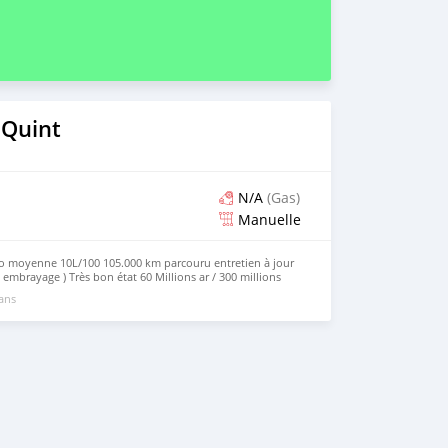
 Quint
N/A
(Gas)
Manuelle
so moyenne 10L/100 105.000 km parcouru entretien à jour
e embrayage ) Très bon état 60 Millions ar / 300 millions
 ans