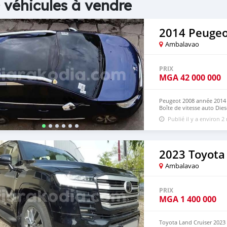
 véhicules à vendre
2014 Peugeo
Ambalavao
PRIX
MGA
42 000 000
Peugeot 2008 année 2014
Boîte de vitesse auto Die
D'autres options... Prix: 
Publié il y a environ 2
2023 Toyota
Ambalavao
PRIX
MGA
1 400 000
Toyota Land Cruiser 2023 