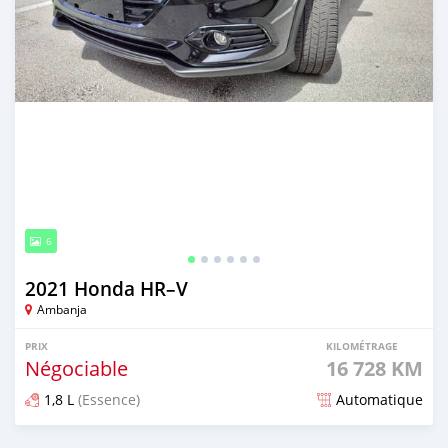
6
2021 Honda HR–V
Ambanja
PRIX
KILOMÉTRAGE
Négociable
16 728 KM
1,8 L
(Essence)
Automatique
Publié il y a plus d'un an