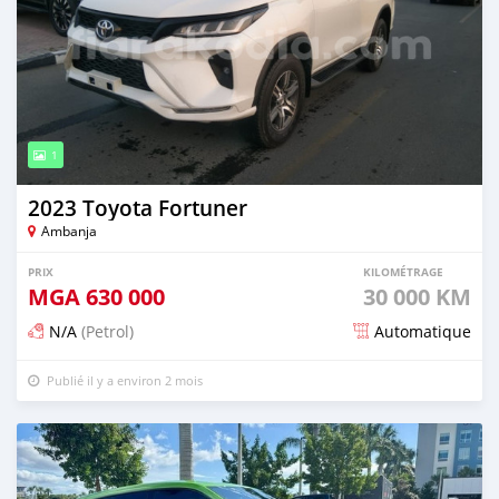
1
2023 Toyota Fortuner
Ambanja
PRIX
KILOMÉTRAGE
MGA
630 000
30 000 KM
N/A
(Petrol)
Automatique
Publié il y a environ 2 mois