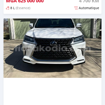
MGA
625 000 000
4 700 KM
8 L
(Essence)
Automatique
Publié il y a 5 mois