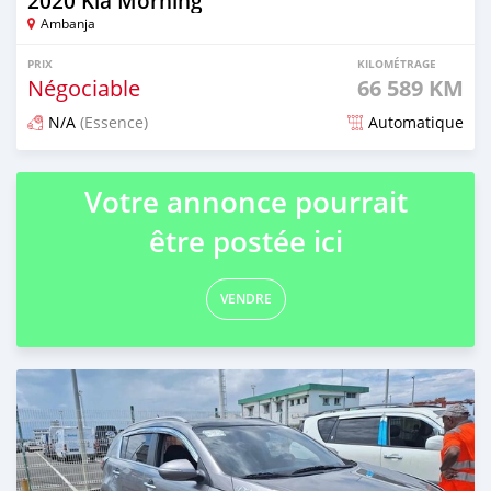
2020 Kia Morning
Ambanja
PRIX
KILOMÉTRAGE
Négociable
66 589 KM
N/A
(Essence)
Automatique
Publié il y a environ 2 ans
Votre annonce pourrait
être postée ici
VENDRE