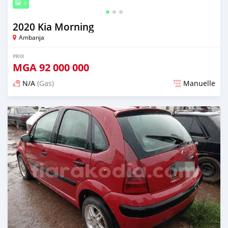
3
2020 Kia Morning
Ambanja
PRIX
MGA
92 000 000
N/A
(Gas)
Manuelle
Publié il y a plus de 2 ans