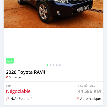
5
2020 Toyota RAV4
Ambanja
PRIX
KILOMÉTRAGE
Négociable
44 586 KM
N/A
(Essence)
Automatique