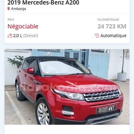
2019 Mercedes-Benz A200
Ambanja
PRIX
KILOMÉTRAGE
Négociable
24 723 KM
2,0 L
(Diesel)
Automatique
Publié il y a plus d'un an