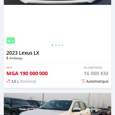
4
2023 Lexus LX
Ambanja
PRIX
KILOMÉTRAGE
MGA
190 000 000
16 000 KM
3,5 L
(Essence)
Automatique
Publié il y a environ 2 mois