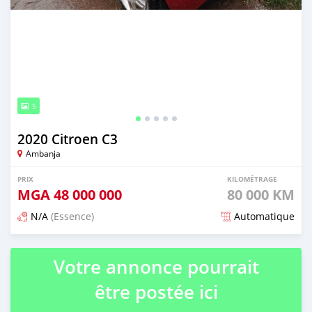
5
2020 Citroen C3
Ambanja
PRIX
KILOMÉTRAGE
MGA
48 000 000
80 000 KM
N/A
(Essence)
Automatique
Publié il y a plus de 2 ans
Votre annonce pourrait
être postée ici