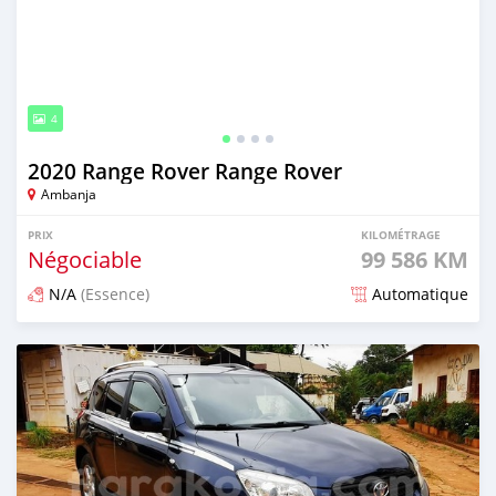
4
2020 Range Rover Range Rover
Ambanja
PRIX
KILOMÉTRAGE
Négociable
99 586 KM
N/A
(Essence)
Automatique
Publié il y a environ 2 ans