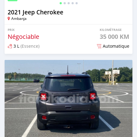
2021 Jeep Cherokee
Ambanja
PRIX
KILOMÉTRAGE
Négociable
35 000 KM
3 L
(Essence)
Automatique
Publié il y a environ 2 ans