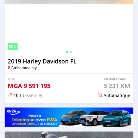
2
2019 Harley Davidson FL
Ambatomainty
PRIX
KILOMÉTRAGE
MGA
9 591 195
5 231 KM
10 L
(Essence)
Automatique
Publié il y a presque 6 ans