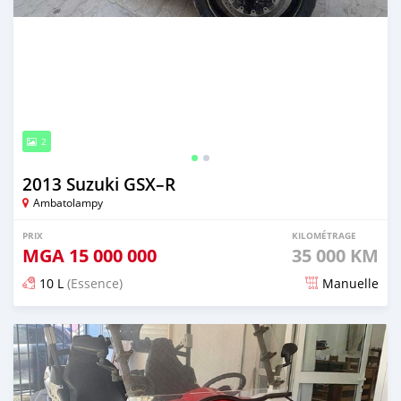
2
2013 Suzuki GSX–R
Ambatolampy
PRIX
KILOMÉTRAGE
MGA
15 000 000
35 000 KM
10 L
(Essence)
Manuelle
Publié il y a plus de 5 ans