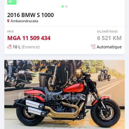
2
2016 BMW S 1000
Ambatondrazaka
PRIX
KILOMÉTRAGE
MGA
11 509 434
6 521 KM
10 L
(Essence)
Automatique
Publié il y a presque 6 ans